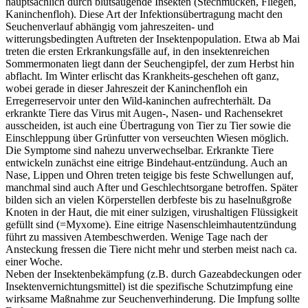
hauptsächlich durch blutsaugende Insekten (Stechmücken, Fliegen,
Kaninchenfloh). Diese Art der Infektionsübertragung macht den
Seuchenverlauf abhängig vom jahreszeiten- und
witterungsbedingten Auftreten der Insektenpopulation. Etwa ab Mai
treten die ersten Erkrankungsfälle auf, in den insektenreichen
Sommermonaten liegt dann der Seuchengipfel, der zum Herbst hin
abflacht. Im Winter erlischt das Krankheits-geschehen oft ganz,
wobei gerade in dieser Jahreszeit der Kaninchenfloh ein
Erregerreservoir unter den Wild-kaninchen aufrechterhält. Da
erkrankte Tiere das Virus mit Augen-, Nasen- und Rachensekret
ausscheiden, ist auch eine Übertragung von Tier zu Tier sowie die
Einschleppung über Grünfutter von verseuchten Wiesen möglich.
Die Symptome sind nahezu unverwechselbar. Erkrankte Tiere
entwickeln zunächst eine eitrige Bindehaut-entzündung. Auch an
Nase, Lippen und Ohren treten teigige bis feste Schwellungen auf,
manchmal sind auch After und Geschlechtsorgane betroffen. Später
bilden sich an vielen Körperstellen derbfeste bis zu haselnußgroße
Knoten in der Haut, die mit einer sulzigen, virushaltigen Flüssigkeit
gefüllt sind (=Myxome). Eine eitrige Nasenschleimhautentzündung
führt zu massiven Atembeschwerden. Wenige Tage nach der
Ansteckung fressen die Tiere nicht mehr und sterben meist nach ca.
einer Woche.
Neben der Insektenbekämpfung (z.B. durch Gazeabdeckungen oder
Insektenvernichtungsmittel) ist die spezifische Schutzimpfung eine
wirksame Maßnahme zur Seuchenverhinderung. Die Impfung sollte