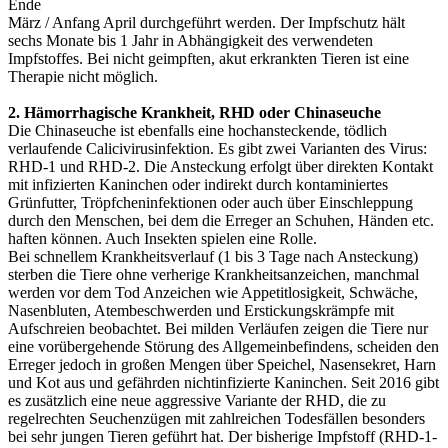
Ende
März / Anfang April durchgeführt werden. Der Impfschutz hält
sechs Monate bis 1 Jahr in Abhängigkeit des verwendeten
Impfstoffes. Bei nicht geimpften, akut erkrankten Tieren ist eine
Therapie nicht möglich.
2. Hämorrhagische Krankheit, RHD oder Chinaseuche
Die Chinaseuche ist ebenfalls eine hochansteckende, tödlich
verlaufende Calicivirusinfektion. Es gibt zwei Varianten des Virus:
RHD-1 und RHD-2. Die Ansteckung erfolgt über direkten Kontakt
mit infizierten Kaninchen oder indirekt durch kontaminiertes
Grünfutter, Tröpfcheninfektionen oder auch über Einschleppung
durch den Menschen, bei dem die Erreger an Schuhen, Händen etc.
haften können. Auch Insekten spielen eine Rolle.
Bei schnellem Krankheitsverlauf (1 bis 3 Tage nach Ansteckung)
sterben die Tiere ohne verherige Krankheitsanzeichen, manchmal
werden vor dem Tod Anzeichen wie Appetitlosigkeit, Schwäche,
Nasenbluten, Atembeschwerden und Erstickungskrämpfe mit
Aufschreien beobachtet. Bei milden Verläufen zeigen die Tiere nur
eine vorübergehende Störung des Allgemeinbefindens, scheiden den
Erreger jedoch in großen Mengen über Speichel, Nasensekret, Harn
und Kot aus und gefährden nichtinfizierte Kaninchen. Seit 2016 gibt
es zusätzlich eine neue aggressive Variante der RHD, die zu
regelrechten Seuchenzügen mit zahlreichen Todesfällen besonders
bei sehr jungen Tieren geführt hat. Der bisherige Impfstoff (RHD-1-