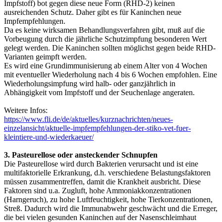
Impfstoff) bot gegen diese neue Form (RHD-2) keinen
ausreichenden Schutz. Daher gibt es für Kaninchen neue
Impfempfehlungen.
Da es keine wirksamen Behandlungsverfahren gibt, muß auf die
Vorbeugung durch die jährliche Schutzimpfung besonderen Wert
gelegt werden. Die Kaninchen sollten möglichst gegen beide RHD-
Varianten geimpft werden.
Es wird eine Grundimmunisierung ab einem Alter von 4 Wochen
mit eventueller Wiederholung nach 4 bis 6 Wochen empfohlen. Eine
Wiederholungsimpfung wird halb- oder ganzjährlich in
Abhängigkeit vom Impfstoff und der Seuchenlage angeraten.
Weitere Infos:
https://www.fli.de/de/aktuelles/kurznachrichten/neues-
einzelansicht/aktuelle-impfempfehlungen-der-stiko-vet-fuer-
kleintiere-und-wiederkaeuer/
3. Pasteurellose oder ansteckender Schnupfen
Die Pasteurellose wird durch Bakterien verursacht und ist eine
multifaktorielle Erkrankung, d.h. verschiedene Belastungsfaktoren
müssen zusammentreffen, damit die Krankheit ausbricht. Diese
Faktoren sind u.a. Zugluft, hohe Ammoniakkonzentrationen
(Harngeruch), zu hohe Luftfeuchtigkeit, hohe Tierkonzentrationen,
Streß. Dadurch wird die Immunabwehr geschwächt und die Erreger,
die bei vielen gesunden Kaninchen auf der Nasenschleimhaut