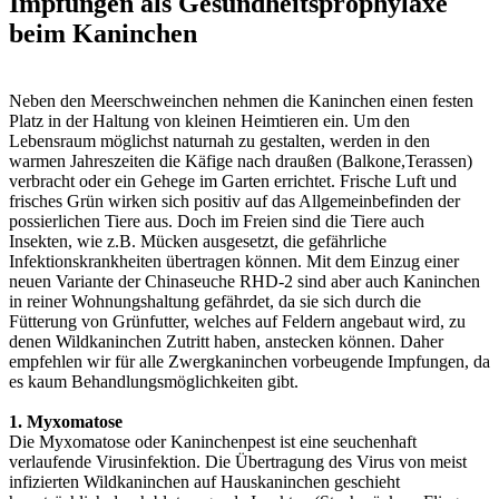
Impfungen als Gesundheitsprophylaxe
beim Kaninchen
Neben den Meerschweinchen nehmen die Kaninchen einen festen
Platz in der Haltung von kleinen Heimtieren ein. Um den
Lebensraum möglichst naturnah zu gestalten, werden in den
warmen Jahreszeiten die Käfige nach draußen (Balkone,Terassen)
verbracht oder ein Gehege im Garten errichtet. Frische Luft und
frisches Grün wirken sich positiv auf das Allgemeinbefinden der
possierlichen Tiere aus. Doch im Freien sind die Tiere auch
Insekten, wie z.B. Mücken ausgesetzt, die gefährliche
Infektionskrankheiten übertragen können. Mit dem Einzug einer
neuen Variante der Chinaseuche RHD-2 sind aber auch Kaninchen
in reiner Wohnungshaltung gefährdet, da sie sich durch die
Fütterung von Grünfutter, welches auf Feldern angebaut wird, zu
denen Wildkaninchen Zutritt haben, anstecken können. Daher
empfehlen wir für alle Zwergkaninchen vorbeugende Impfungen, da
es kaum Behandlungsmöglichkeiten gibt.
1. Myxomatose
Die Myxomatose oder Kaninchenpest ist eine seuchenhaft
verlaufende Virusinfektion. Die Übertragung des Virus von meist
infizierten Wildkaninchen auf Hauskaninchen geschieht