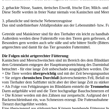
2. gehackte Nüsse, Saaten, tierisches Eiweiß, frische Eier, Milch- un
Diese Stoffe werden in freier Natur niemals von Kaninchen und Mee
3. pflanzliche und tierische Nebenerzeugnisse
Das sind undefinierbare Abfallprodukte aus der Lebensmittel- bzw. Fut
Getreide und Maiskörner sind für den Tierhalter ein leicht zu handha
Außerdem werden diese Futterstoffe von den Tieren gern gefressen, 
Besonders gern werden auch sehr süße und sehr bittere Stoffe (Bitte
artgerechten und damit für das Tier gesunden Futtermittel.
Die Folgen nicht artgerechter Fütterung
:
Kaninchen und Meerschweinchen sind im Bereich des dem Blinddarm n
dem Grimmdarm entgegen der Haupttransportrichtung des Darminhaltes
betrachtet - für eine lange Zeit unbeschadet ausgeglichen werden. D
+ Die Tiere werden
übergewichtig
und mit der Zeit bewegungsunlust
+ Sie zeigen
chronischen Durchfall
(kotverschmiertes Fell, Befall 
vom Tierhalter dem Saftfutter nicht aber der über lange Zeit zu stärk
+ Als Folge von Fehlgärungen im Blinddarm entsteht die
Trommelsu
Darm aufgebläht wird und die Tiere hochgradige Bauchschmerzen erleid
+ Die Körner werden mit den Zähnen nur zerquetscht. Aufgrund der
Backenschleimhaut ein, was Schmerzen erzeugt. Die Futteraufnahme i
Tierarzt durchgeführt werden.
Eine überwiegend aus stärkereichen Körnern bestehende Fütterung lie