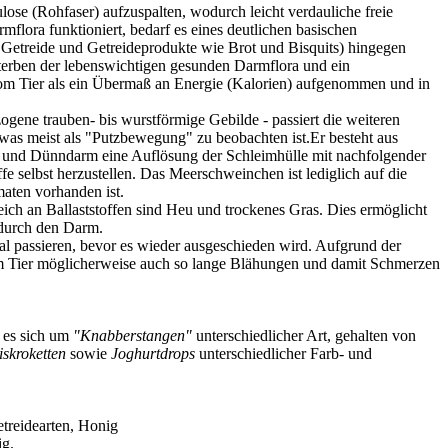
lose (Rohfaser) aufzuspalten, wodurch leicht verdauliche freie
mflora funktioniert, bedarf es eines deutlichen basischen
.B. Getreide und Getreideprodukte wie Brot und Bisquits) hingegen
sterben der lebenswichtigen gesunden Darmflora und ein
vom Tier als ein Übermaß an Energie (Kalorien) aufgenommen und in
gene trauben- bis wurstförmige Gebilde - passiert die weiteren
as meist als "Putzbewegung" zu beobachten ist.Er besteht aus
en und Dünndarm eine Auflösung der Schleimhülle mit nachfolgender
 selbst herzustellen. Das Meerschweinchen ist lediglich auf die
maten vorhanden ist.
Reich an Ballaststoffen sind Heu und trockenes Gras. Dies ermöglicht
 durch den Darm.
 passieren, bevor es wieder ausgeschieden wird. Aufgrund der
dem Tier möglicherweise auch so lange Blähungen und damit Schmerzen
 es sich um
"Knabberstangen"
unterschiedlicher Art, gehalten von
skroketten
sowie
Joghurtdrops
unterschiedlicher Farb- und
etreidearten, Honig
ig.