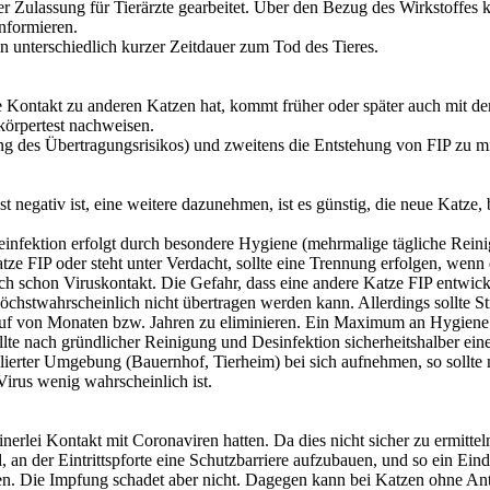
r Zulassung für Tierärzte gearbeitet. Über den Bezug des Wirkstoffes
nformieren.
 unterschiedlich kurzer Zeitdauer zum Tod des Tieres.
die Kontakt zu anderen Katzen hat, kommt früher oder später auch mit 
tikörpertest nachweisen.
g des Übertragungsrisikos) und zweitens die Entstehung von FIP zu min
egativ ist, eine weitere dazunehmen, ist es günstig, die neue Katze, 
nfektion erfolgt durch besondere Hygiene (mehrmalige tägliche Reinig
ze FIP oder steht unter Verdacht, sollte eine Trennung erfolgen, wenn 
 schon Viruskontakt. Die Gefahr, dass eine andere Katze FIP entwickelt
hstwahrscheinlich nicht übertragen werden kann. Allerdings sollte Str
lauf von Monaten bzw. Jahren zu eliminieren. Ein Maximum an Hygiene 
ollte nach gründlicher Reinigung und Desinfektion sicherheitshalber ei
erter Umgebung (Bauernhof, Tierheim) bei sich aufnehmen, so sollte 
irus wenig wahrscheinlich ist.
erlei Kontakt mit Coronaviren hatten. Da dies nicht sicher zu ermitteln 
, an der Eintrittspforte eine Schutzbarriere aufzubauen, und so ein Ein
tten. Die Impfung schadet aber nicht. Dagegen kann bei Katzen ohne A