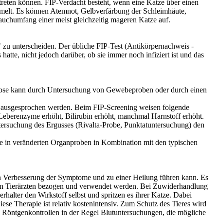
treten können. FIP-Verdacht besteht, wenn eine Katze über einen
sammelt. Es können Atemnot, Gelbverfärbung der Schleimhäute,
uchumfang einer meist gleichzeitig mageren Katze auf.
 zu unterscheiden. Der übliche FIP-Test (Antikörpernachweis -
atte, nicht jedoch darüber, ob sie immer noch infiziert ist und das
iagnose kann durch Untersuchung von Gewebeproben oder durch einen
g ausgesprochen werden. Beim FIP-Screening weisen folgende
Leberenzyme erhöht, Bilirubin erhöht, manchmal Harnstoff erhöht.
ersuchung des Ergusses (Rivalta-Probe, Punktatuntersuchung) den
e in veränderten Organproben in Kombination mit den typischen
chen Verbesserung der Symptome und zu einer Heilung führen kann. Es
t von Tierärzten bezogen und verwendet werden. Bei Zuwiderhandlung
rhalter den Wirkstoff selbst und spritzen es ihrer Katze. Dabei
Diese Therapie ist relativ kostenintensiv. Zum Schutz des Tieres wird
nd Röntgenkontrollen in der Regel Blutuntersuchungen, die mögliche