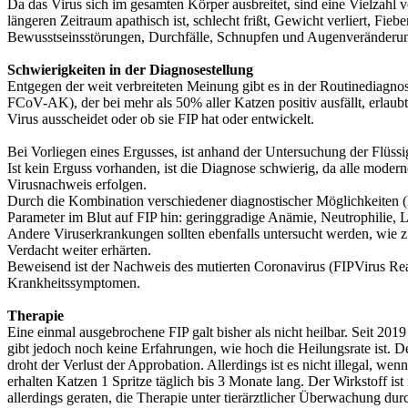
Da das Virus sich im gesamten Körper ausbreitet, sind eine Vielzah
längeren Zeitraum apathisch ist, schlecht frißt, Gewicht verliert, F
Bewusstseinsstörungen, Durchfälle, Schnupfen und Augenveränderung
Schwierigkeiten in der Diagnosestellung
Entgegen der weit verbreiteten Meinung gibt es in der Routinediagno
FCoV-AK), der bei mehr als 50% aller Katzen positiv ausfällt, erlaubt
Virus ausscheidet oder ob sie FIP hat oder entwickelt.
Bei Vorliegen eines Ergusses, ist anhand der Untersuchung der Flüssig
Ist kein Erguss vorhanden, ist die Diagnose schwierig, da alle mod
Virusnachweis erfolgen.
Durch die Kombination verschiedener diagnostischer Möglichkeiten 
Parameter im Blut auf FIP hin: geringgradige Anämie, Neutrophilie,
Andere Viruserkrankungen sollten ebenfalls untersucht werden, wie
Verdacht weiter erhärten.
Beweisend ist der Nachweis des mutierten Coronavirus (FIPVirus Re
Krankheitssymptomen.
Therapie
Eine einmal ausgebrochene FIP galt bisher als nicht heilbar. Seit 20
gibt jedoch noch keine Erfahrungen, wie hoch die Heilungsrate ist. 
droht der Verlust der Approbation. Allerdings ist es nicht illegal, we
erhalten Katzen 1 Spritze täglich bis 3 Monate lang. Der Wirkstoff ist
allerdings geraten, die Therapie unter tierärztlicher Überwachung d