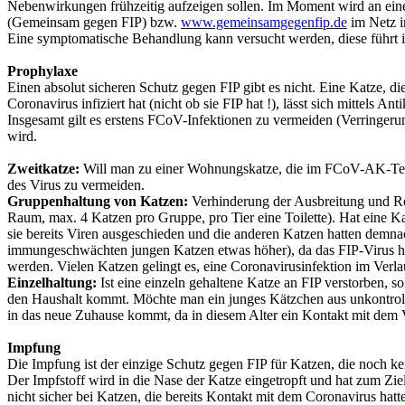
Nebenwirkungen frühzeitig aufzeigen sollen. Im Moment wird an eine
(Gemeinsam gegen FIP) bzw.
www.gemeinsamgegenfip.de
im Netz i
Eine symptomatische Behandlung kann versucht werden, diese führt in
Prophylaxe
Einen absolut sicheren Schutz gegen FIP gibt es nicht. Eine Katze, 
Coronavirus infiziert hat (nicht ob sie FIP hat !), lässt sich mittels An
Insgesamt gilt es erstens FCoV-Infektionen zu vermeiden (Verringerun
wird.
Zweitkatze:
Will man zu einer Wohnungskatze, die im FCoV-AK-Test n
des Virus zu vermeiden.
Gruppenhaltung von Katzen:
Verhinderung der Ausbreitung und Rei
Raum, max. 4 Katzen pro Gruppe, pro Tier eine Toilette). Hat eine Kat
sie bereits Viren ausgeschieden und die anderen Katzen hatten demnach
immungeschwächten jungen Katzen etwas höher), da das FIP-Virus höc
werden. Vielen Katzen gelingt es, eine Coronavirusinfektion im Ver
Einzelhaltung:
Ist eine einzeln gehaltene Katze an FIP verstorben, s
den Haushalt kommt. Möchte man ein junges Kätzchen aus unkontrolli
in das neue Zuhause kommt, da in diesem Alter ein Kontakt mit dem V
Impfung
Die Impfung ist der einzige Schutz gegen FIP für Katzen, die noch kein
Der Impfstoff wird in die Nase der Katze eingetropft und hat zum Ziel
nicht sicher bei Katzen, die bereits Kontakt mit dem Coronavirus ha