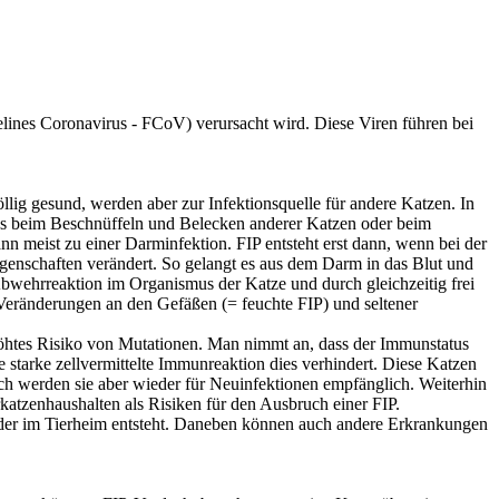
Felines Coronavirus - FCoV) verursacht wird. Diese Viren führen bei
llig gesund, werden aber zur Infektionsquelle für andere Katzen. In
es beim Beschnüffeln und Belecken anderer Katzen oder beim
ann meist zu einer Darminfektion. FIP entsteht erst dann, wenn bei der
genschaften verändert. So gelangt es aus dem Darm in das Blut und
Abwehrreaktion im Organismus der Katze und durch gleichzeitig frei
Veränderungen an den Gefäßen (= feuchte FIP) und seltener
rhöhtes Risiko von Mutationen. Man nimmt an, dass der Immunstatus
ne starke zellvermittelte Immunreaktion dies verhindert. Diese Katzen
urch werden sie aber wieder für Neuinfektionen empfänglich. Weiterhin
rkatzenhaushalten als Risiken für den Ausbruch einer FIP.
 oder im Tierheim entsteht. Daneben können auch andere Erkrankungen