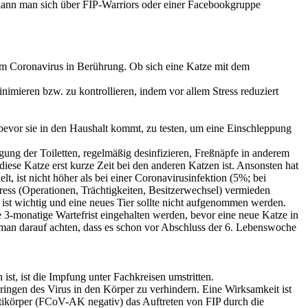
 kann man sich über FIP-Warriors oder einer Facebookgruppe
dem Coronavirus in Berührung. Ob sich eine Katze mit dem
imieren bzw. zu kontrollieren, indem vor allem Stress reduziert
bevor sie in den Haushalt kommt, zu testen, um eine Einschleppung
ung der Toiletten, regelmäßig desinfizieren, Freßnäpfe in anderem
diese Katze erst kurze Zeit bei den anderen Katzen ist. Ansonsten hat
, ist nicht höher als bei einer Coronavirusinfektion (5%; bei
ess (Operationen, Trächtigkeiten, Besitzerwechsel) vermieden
ist wichtig und eine neues Tier sollte nicht aufgenommen werden.
ne 3-monatige Wartefrist eingehalten werden, bevor eine neue Katze in
man darauf achten, dass es schon vor Abschluss der 6. Lebenswoche
ist, ist die Impfung unter Fachkreisen umstritten.
dringen des Virus in den Körper zu verhindern. Eine Wirksamkeit ist
ntikörper (FCoV-AK negativ) das Auftreten von FIP durch die