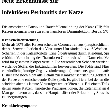
Neue Erkenntnisse zur
infektiösen Peritonitis der Katze
Die ansteckende Brust- und Bauchfellentzündung der Katze (FIP, felin
Katzen normalerweise zu einer harmlosen Darminfektion. Bei ca. 5% d
Krankheitsentstehung
Mehr als 50% aller Katzen scheiden Coronaviren aus (hauptsächlich mi
der Außenwelt überlebt das Virus unter Umständen bis zu 6 Wochen.
Scharren in der Katzentoilette. Eine Übertragung durch Kleidung, Spie
erhöhten Vermehrung des "harmlosen Coronavirus" im Darm eine Verän
wird im gesamten Körper verteilt. Die wesentlichen Schäden werden n
werdende Stoffe, die Entzündungen hervorrufen. Die Folge sind Flü
entzündliche, knotige Organveränderungen (= trockene, granulomatös
Bisher sind noch nicht alle Details zur Krankheitsentstehung geklär
der Katze eine entscheidende Rolle spielt. Es gibt Tiere, bei denen di
scheiden aber als latente Virusträger weiter Viren aus. Bei einem Tei
gelten junge Katzen, genetische Prädispositionen, die Eigenschaften 
Man geht davon aus, dass der Hauptauslöser der Erkrankung Stress i
FIP begünstigen.
Krankheitssymptome