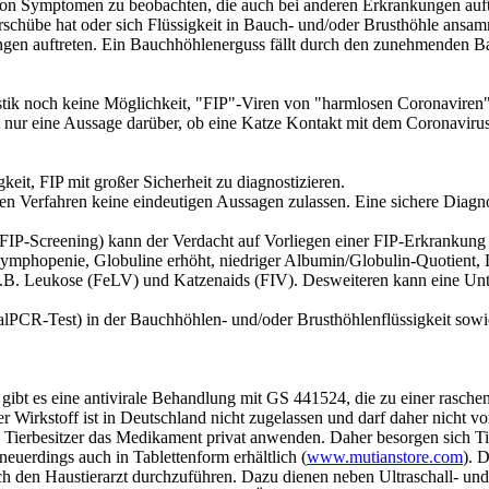
l von Symptomen zu beobachten, die auch bei anderen Erkrankungen auf
ieberschübe hat oder sich Flüssigkeit in Bauch- und/oder Brusthöhle an
en auftreten. Ein Bauchhöhlenerguss fällt durch den zunehmenden Ba
stik noch keine Möglichkeit, "FIP"-Viren von "harmlosen Coronaviren"
 nur eine Aussage darüber, ob eine Katze Kontakt mit dem Coronavirus h
keit, FIP mit großer Sicherheit zu diagnostizieren.
ernen Verfahren keine eindeutigen Aussagen zulassen. Eine sichere D
(FIP-Screening) kann der Verdacht auf Vorliegen einer FIP-Erkrankun
 Lymphopenie, Globuline erhöht, niedriger Albumin/Globulin-Quotient, 
 z.B. Leukose (FeLV) und Katzenaids (FIV). Desweiteren kann eine Unt
alPCR-Test) in der Bauchhöhlen- und/oder Brusthöhlenflüssigkeit sowi
19 gibt es eine antivirale Behandlung mit GS 441524, die zu einer ras
Der Wirkstoff ist in Deutschland nicht zugelassen und darf daher nich
nn Tierbesitzer das Medikament privat anwenden. Daher besorgen sich Tie
 neuerdings auch in Tablettenform erhältlich (
www.mutianstore.com
). 
urch den Haustierarzt durchzuführen. Dazu dienen neben Ultraschall- u