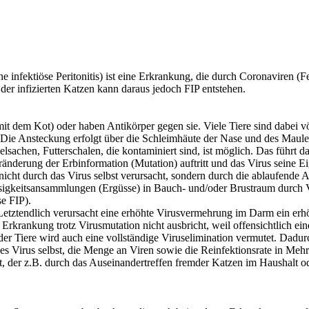
e infektiöse Peritonitis) ist eine Erkrankung, die durch Coronaviren (
er infizierten Katzen kann daraus jedoch FIP entstehen.
t dem Kot) oder haben Antikörper gegen sie. Viele Tiere sind dabei vö
 Die Ansteckung erfolgt über die Schleimhäute der Nase und des Maul
lsachen, Futterschalen, die kontaminiert sind, ist möglich. Das führt d
derung der Erbinformation (Mutation) auftritt und das Virus seine Ei
icht durch das Virus selbst verursacht, sondern durch die ablaufende 
ssigkeitsansammlungen (Ergüsse) in Bauch- und/oder Brustraum durch 
e FIP).
t. Letztendlich verursacht eine erhöhte Virusvermehrung im Darm ein e
e Erkrankung trotz Virusmutation nicht ausbricht, weil offensichtlich ei
l der Tiere wird auch eine vollständige Viruselimination vermutet. Dad
des Virus selbst, die Menge an Viren sowie die Reinfektionsrate in Meh
st, der z.B. durch das Auseinandertreffen fremder Katzen im Haushalt