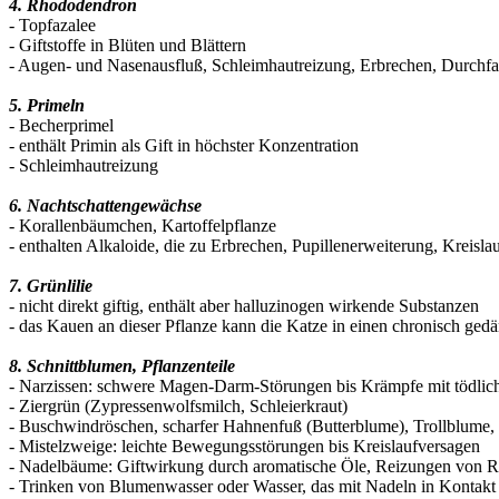
4. Rhododendron
- Topfazalee
- Giftstoffe in Blüten und Blättern
- Augen- und Nasenausfluß, Schleimhautreizung, Erbrechen, Durchf
5. Primeln
- Becherprimel
- enthält Primin als Gift in höchster Konzentration
- Schleimhautreizung
6. Nachtschattengewächse
- Korallenbäumchen, Kartoffelpflanze
- enthalten Alkaloide, die zu Erbrechen, Pupillenerweiterung, Kreisl
7. Grünlilie
- nicht direkt giftig, enthält aber halluzinogen wirkende Substanzen
- das Kauen an dieser Pflanze kann die Katze in einen chronisch ged
8. Schnittblumen, Pflanzenteile
- Narzissen: schwere Magen-Darm-Störungen bis Krämpfe mit tödli
- Ziergrün (Zypressenwolfsmilch, Schleierkraut)
- Buschwindröschen, scharfer Hahnenfuß (Butterblume), Trollblume,
- Mistelzweige: leichte Bewegungsstörungen bis Kreislaufversagen
- Nadelbäume: Giftwirkung durch aromatische Öle, Reizungen von
- Trinken von Blumenwasser oder Wasser, das mit Nadeln in Kontakt