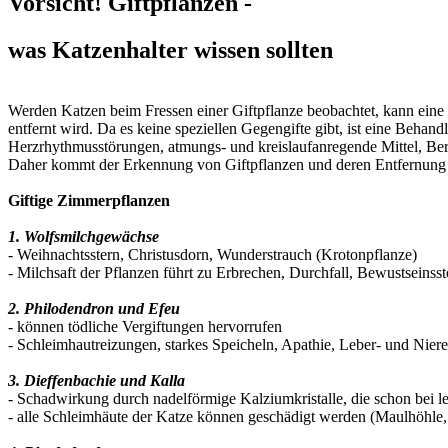
Vorsicht! Giftpflanzen -
was Katzenhalter wissen sollten
Werden Katzen beim Fressen einer Giftpflanze beobachtet, kann eine V
entfernt wird. Da es keine speziellen Gegengifte gibt, ist eine Beh
Herzrhythmusstörungen, atmungs- und kreislaufanregende Mittel, Beru
Daher kommt der Erkennung von Giftpflanzen und deren Entfernung a
Giftige Zimmerpflanzen
1. Wolfsmilchgewächse
- Weihnachtsstern, Christusdorn, Wunderstrauch (Krotonpflanze)
- Milchsaft der Pflanzen führt zu Erbrechen, Durchfall, Bewustsein
2. Philodendron und Efeu
- können tödliche Vergiftungen hervorrufen
- Schleimhautreizungen, starkes Speicheln, Apathie, Leber- und Nier
3. Dieffenbachie und Kalla
- Schadwirkung durch nadelförmige Kalziumkristalle, die schon bei le
- alle Schleimhäute der Katze können geschädigt werden (Maulhöhl