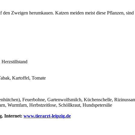
 auf den Zweigen herumkauen. Katzen meiden meist diese Pflanzen, sind
Herzstillstand
Tabak, Kartoffel, Tomate
fenhütchen), Feuerbohne, Gartenwolfsmilch, Küchenschelle, Rizinussam
rn, Wurmfarn, Herbstzeitlose, Schöllkraut, Hundspetersilie
g. Internet:
www.tierarzt-leipzig.de