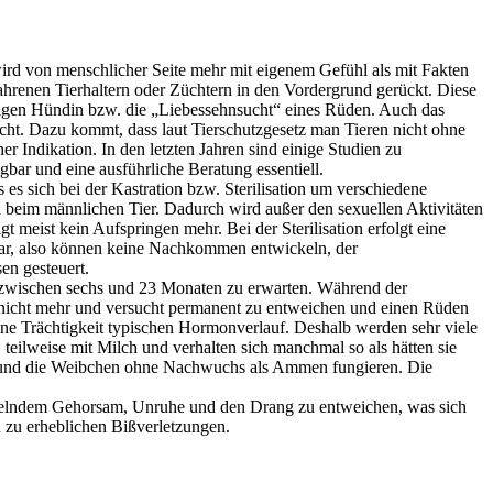
wird von menschlicher Seite mehr mit eigenem Gefühl als mit Fakten
ahrenen Tierhaltern oder Züchtern in den Vordergrund gerückt. Diese
htigen Hündin bzw. die „Liebessehnsucht“ eines Rüden. Auch das
cht. Dazu kommt, dass laut Tierschutzgesetz man Tieren nicht ohne
r Indikation. In den letzten Jahren sind einige Studien zu
bar und eine ausführliche Beratung essentiell.
s es sich bei der Kastration bzw. Sterilisation um verschiedene
en beim männlichen Tier. Dadurch wird außer den sexuellen Aktivitäten
meist kein Aufspringen mehr. Bei der Sterilisation erfolgt eine
tbar, also können keine Nachkommen entwickeln, der
en gesteuert.
ter zwischen sechs und 23 Monaten zu erwarten. Während der
al nicht mehr und versucht permanent zu entweichen und einen Rüden
ine Trächtigkeit typischen Hormonverlauf. Deshalb werden sehr viele
teilweise mit Milch und verhalten sich manchmal so als hätten sie
at und die Weibchen ohne Nachwuchs als Ammen fungieren. Die
angelndem Gehorsam, Unruhe und den Drang zu entweichen, was sich
 zu erheblichen Bißverletzungen.