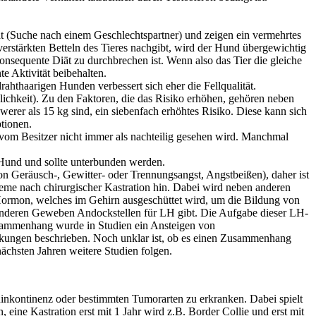
ät (Suche nach einem Geschlechtspartner) und zeigen ein vermehrtes
verstärkten Betteln des Tieres nachgibt, wird der Hund übergewichtig
onsequente Diät zu durchbrechen ist. Wenn also das Tier die gleiche
e Aktivität beibehalten.
hthaarigen Hunden verbessert sich eher die Fellqualität.
lichkeit). Zu den Faktoren, die das Risiko erhöhen, gehören neben
erer als 15 kg sind, ein siebenfach erhöhtes Risiko. Diese kann sich
ptionen.
 vom Besitzer nicht immer als nachteilig gesehen wird. Manchmal
 erniedrigend für den Hund und sollte unterbunden werden.
eräusch-, Gewitter- oder Trennungsangst, Angstbeißen), daher ist
eme nach chirurgischer Kastration hin. Dabei wird neben anderen
s Hormon, welches im Gehirn ausgeschüttet wird, um die Bildung von
 anderen Geweben Andockstellen für LH gibt. Die Aufgabe dieser LH-
Zusammenhang wurde in Studien ein Ansteigen von
ungen beschrieben. Noch unklar ist, ob es einen Zusammenhang
ächsten Jahren weitere Studien folgen.
inkontinenz oder bestimmten Tumorarten zu erkranken. Dabei spielt
ine Kastration erst mit 1 Jahr wird z.B. Border Collie und erst mit