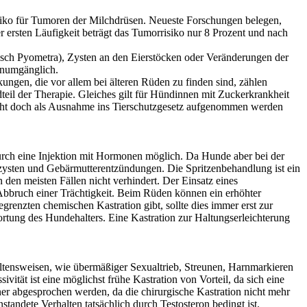
Risiko für Tumoren der Milchdrüsen. Neueste Forschungen belegen,
ersten Läufigkeit beträgt das Tumorrisiko nur 8 Prozent und nach
isch Pyometra), Zysten an den Eierstöcken oder Veränderungen der
unumgänglich.
gen, die vor allem bei älteren Rüden zu finden sind, zählen
eil der Therapie. Gleiches gilt für Hündinnen mit Zuckerkrankheit
se nicht doch als Ausnahme ins Tierschutzgesetz aufgenommen werden
 durch eine Injektion mit Hormonen möglich. Da Hunde aber bei der
zysten und Gebärmutterentzündungen. Die Spritzenbehandlung ist ein
den meisten Fällen nicht verhindert. Der Einsatz eines
Abbruch einer Trächtigkeit. Beim Rüden können ein erhöhter
grenzten chemischen Kastration gibt, sollte dies immer erst zur
ung des Hundehalters. Eine Kastration zur Haltungserleichterung
tensweisen, wie übermäßiger Sexualtrieb, Streunen, Harnmarkieren
tät ist eine möglichst frühe Kastration von Vorteil, da sich eine
ziner abgesprochen werden, da die chirurgische Kastration nicht mehr
andete Verhalten tatsächlich durch Testosteron bedingt ist.