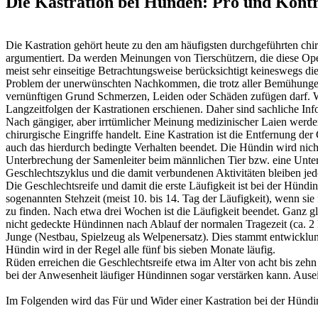
Die Kastration bei Hunden: Pro und Kont
Die Kastration gehört heute zu den am häufigsten durchgeführten chi
argumentiert. Da werden Meinungen von Tierschützern, die diese Oper
meist sehr einseitige Betrachtungsweise berücksichtigt keineswegs d
Problem der unerwünschten Nachkommen, die trotz aller Bemühungen de
vernünftigen Grund Schmerzen, Leiden oder Schäden zufügen darf. Weite
Langzeitfolgen der Kastrationen erschienen. Daher sind sachliche Inf
Nach gängiger, aber irrtümlicher Meinung medizinischer Laien werden we
chirurgische Eingriffe handelt. Eine Kastration ist die Entfernung d
auch das hierdurch bedingte Verhalten beendet. Die Hündin wird nicht
Unterbrechung der Samenleiter beim männlichen Tier bzw. eine Unter
Geschlechtszyklus und die damit verbundenen Aktivitäten bleiben je
Die Geschlechtsreife und damit die erste Läufigkeit ist bei der Hün
sogenannten Stehzeit (meist 10. bis 14. Tag der Läufigkeit), wenn s
zu finden. Nach etwa drei Wochen ist die Läufigkeit beendet. Ganz g
nicht gedeckte Hündinnen nach Ablauf der normalen Tragezeit (ca. 2 M
Junge (Nestbau, Spielzeug als Welpenersatz). Dies stammt entwickl
Hündin wird in der Regel alle fünf bis sieben Monate läufig.
Rüden erreichen die Geschlechtsreife etwa im Alter von acht bis z
bei der Anwesenheit läufiger Hündinnen sogar verstärken kann. Ause
Im Folgenden wird das Für und Wider einer Kastration bei der Hünd