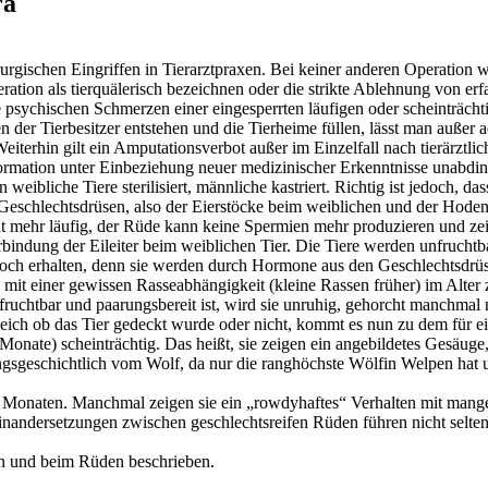
ra
rurgischen Eingriffen in Tierarztpraxen. Bei keiner anderen Operation 
ation als tierquälerisch bezeichnen oder die strikte Ablehnung von erf
ie psychischen Schmerzen einer eingesperrten läufigen oder scheinträc
r Tierbesitzer entstehen und die Tierheime füllen, lässt man außer a
rhin gilt ein Amputationsverbot außer im Einzelfall nach tierärztliche
ormation unter Einbeziehung neuer medizinischer Erkenntnisse unabding
ibliche Tiere sterilisiert, männliche kastriert. Richtig ist jedoch, das
er Geschlechtsdrüsen, also der Eierstöcke beim weiblichen und der Hod
 mehr läufig, der Rüde kann keine Spermien mehr produzieren und zeigt 
bindung der Eileiter beim weiblichen Tier. Die Tiere werden unfruch
doch erhalten, denn sie werden durch Hormone aus den Geschlechtsdrüs
din mit einer gewissen Rasseabhängigkeit (kleine Rassen früher) im Al
ie fruchtbar und paarungsbereit ist, wird sie unruhig, gehorcht manchm
leich ob das Tier gedeckt wurde oder nicht, kommt es nun zu dem für e
onate) scheinträchtig. Das heißt, sie zeigen ein angebildetes Gesäuge, 
ungsgeschichtlich vom Wolf, da nur die ranghöchste Wölfin Welpen h
ehn Monaten. Manchmal zeigen sie ein „rowdyhaftes“ Verhalten mit m
inandersetzungen zwischen geschlechtsreifen Rüden führen nicht selten
in und beim Rüden beschrieben.