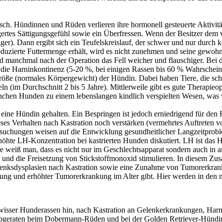
lsch. Hündinnen und Rüden verlieren ihre hormonell gesteuerte Aktivit
ingertes Sättigungsgefühl sowie ein Überfressen. Wenn der Besitzer dem 
ger). Dann ergibt sich ein Teufelskreislauf, der schwer und nur durch k
uzierte Futtermenge erhält, wird es nicht zunehmen und seine gewohnt
anchmal nach der Operation das Fell weicher und flauschiger. Bei dra
t die Harninkontinenz (5-20 %, bei einigen Rassen bis 60 % Wahrschein
röße (normales Körpergewicht) der Hündin. Dabei haben Tiere, die schw
n (im Durchschnitt 2 bis 5 Jahre). Mittlerweile gibt es gute Therapieo
 manchen Hunden zu einem lebenslangen kindlich verspielten Wesen, was
htlich für eine Hündin gehalten. Ein Bespringen ist jedoch
alten nach Kastration noch verstärken (vermehrtes Auftreten von G
rsuchungen weisen auf die Entwicklung gesundheitlicher Langzeitprobl
rhöhte LH-Konzentration bei kastrierten Hunden diskutiert. LH ist da
le weiß man, dass es nicht nur im Geschlechtsapparat sondern auch in
ren und die Freisetzung von Stickstoffmonoxid stimulieren. In diesem 
enksdysplasien nach Kastration sowie eine Zunahme von Tumorerkrank
ung und erhöhter Tumorerkrankung im Alter gibt. Hier werden in den n
wisser Hunderassen hin, nach Kastration an Gelenkerkrankungen, Harn
abgeraten beim Dobermann-Rüden und bei der Golden Retriever-Hündin, e