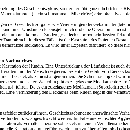
erscheinung des Geschlechtszyklus, sondern erhöht ganz erheblich das 
an Mammatumoren (lateinisch mamma = Milchdrüse) erkranken. Nach der 
gen der Geschlechtsorgane, wie Vereiterungen der Gebärmutter (latein
 sind unter Umständen lebensgefährlich und eine Operation ist meist 
Hodentumoren kommen. Zu den geschlechtshormonbeinflussten Erkrankun
Dammbruch. In diesen Fällen ist die Kastration des Patienten Bestandt
ine tierärztliche Indikation. Es wird unter Experten diskutiert, ob die
hten Nachwuchses
die Kastration der Hündin. Eine Unterdrückung der Läufigkeit ist auch
erarten und der Mensch reagieren, besteht die Gefahr von Eierstocks
ehr belastet, als zumeist angenommen. Die Scheinträchtigkeit wird in 
zugelassen und sicher. Weiterhin gibt es zugelassene Medikamente zum 
keit u.ä. führen. Da es ein zugelassenes Medikament (Suprelorin) zur be
 Eine Verhinderung des Deckaktes beim Rüden liegt in der Verantwort
ungsfehler zurückzuführen. Geschlechtsgebundene unerwünschte Verhal
verhindert bzw. abgeschwächt werden. Im Falle unerwünschter Aggressivi
Kastration als Verhaltenstherapie sollte stets mit einem Verhaltensmedi
nelle Kastration durchgeführt werden, um zu überprüfen, ob das beanst