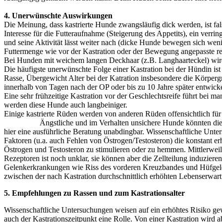
4. Unerwünschte Auswirkungen
Die Meinung, dass kastrierte Hunde zwangsläufig dick werden, ist fa
Interesse für die Futteraufnahme (Steigerung des Appetits), ein verr
und seine Aktivität lässt weiter nach (dicke Hunde bewegen sich weni
Futtermenge wie vor der Kastration oder der Bewegung angepasste red
Bei Hunden mit weichem langen Deckhaar (z.B. Langhaarteckel) wird m
Die häufigste unerwünschte Folge einer Kastration bei der Hündin is
Rasse, Übergewicht Alter bei der Katration insbesondere die Körperg
innerhalb von Tagen nach der OP oder bis zu 10 Jahre später entwickel
Eine sehr frühzeitige Kastration vor der Geschlechtsreife führt bei
werden diese Hunde auch langbeiniger.
Einige kastrierte Rüden werden von anderen Rüden offensic
Ängstliche und im Verhalten unsichere Hunde könnten dieses Verh
hier eine ausführliche Beratung unabdingbar. Wissenschaftliche Unte
Faktoren (u.a. auch Fehlen von Östrogen/Testosteron) die konstant e
Östrogen und Testosteron zu stimulieren oder zu hemmen. Mittlerwei
Rezeptoren ist noch unklar, sie können aber die Zellteilung induzie
Gelenkerkrankungen wie Riss des vorderen Kreuzbandes und Hüfgel
zwischen der nach Kastration durchschnittlich erhöhten Lebenserwart
5. Empfehlungen zu Rassen und zum Kastrationsalter
Wissenschaftliche Untersuchungen weisen auf ein erhöhtes Risiko ge
auch der Kastrationszeitpunkt eine Rolle. Von einer Kastration wird 