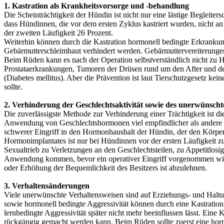
1. Kastration als Krankheitsvorsorge und -behandlung
Die Scheinträchtigkeit der Hündin ist nicht nur eine lästige Begleit
dass Hündinnen, die vor dem ersten Zyklus kastriert wurden, nicht 
der zweiten Läufigkeit 26 Prozent.
Weiterhin können durch die Kastration hormonell bedingte Erkrankun
Gebärmutterschleimhaut verhindert werden. Gebärmuttervereiterungen
Beim Rüden kann es nach der Operation selbstverständlich nicht zu 
Prostataerkrankungen, Tumoren der Drüsen rund um den After und der 
(Diabetes mellitus). Aber die Prävention ist laut Tierschutzgesetz ke
sollte.
2. Verhinderung der Geschlechtsaktivität sowie des unerwünsc
Die zuverlässigste Methode zur Verhinderung einer Trächtigkeit ist 
Anwendung von Geschlechtshormonen viel empfindlicher als andere Ti
schwerer Eingriff in den Hormonhaushalt der Hündin, der den Körper m
Hormonimplantates ist nur bei Hündinnen vor der ersten Läufigkeit 
Sexualtrieb zu Verletzungen an den Geschlechtsteilen, zu Appetitlosig
Anwendung kommen, bevor ein operativer Eingriff vorgenommen wird.
oder Erhöhung der Bequemlichkeit des Besitzers ist abzulehnen.
3. Verhaltensänderungen
Viele unerwünschte Verhaltensweisen sind auf Erziehungs- und Halt
sowie hormonell bedingte Aggressivität können durch eine Kastration 
lernbedingte Aggressivität später nicht mehr beeinflussen lässt. Eine 
rückgängig gemacht werden kann. Beim Rüden sollte zuerst eine hormo