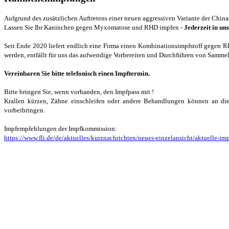
Aufgrund des zusätzlichen Auftretens einer neuen aggressiven Variante der Chi
Lassen Sie Ihr Kaninchen gegen Myxomatose und RHD impfen -
Jederzeit in un
Seit Ende 2020 liefert endlich eine Firma einen Kombinationsimpfstoff gegen R
werden, entfällt für uns das aufwendige Vorbereiten und Durchführen von Samm
Vereinbaren Sie bitte telefonisch einen Impftermin.
Bitte bringen Sie, wenn vorhanden, den Impfpass mit !
Krallen kürzen, Zähne einschleifen oder andere Behandlungen können an di
vorbeibringen.
Impfempfehlungen der Impfkommission:
https://www.fli.de/de/aktuelles/kurznachrichten/neues-einzelansicht/aktuelle-im