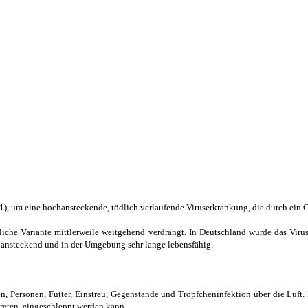
, um eine hochansteckende, tödlich verlaufende Viruserkrankung, die durch ein Ca
mmliche Variante mittlerweile weitgehend verdrängt. In Deutschland wurde das Vi
ch ansteckend und in der Umgebung sehr lange lebensfähig.
kten, Personen, Futter, Einstreu, Gegenstände und Tröpfcheninfektion über die L
treten, eingeschleppt werden kann.