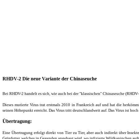
RHDV-2 Die neue Variante der Chinaseuche
Bei RHDV-2 handelt es sich, wie auch bei der "klassischen" Chinaseuche (RHDV-1)
Dieses mutierte Virus trat erstmals 2010 in Frankreich auf und hat die herkö
seinen Höhepunkt erreicht. Das Virus tritt deutschlandweit auf. Das Virus ist ho
Übertragung:
Eine Übertragung erfolgt direkt von Tier zu Tier, aber auch indirekt über Inse
Grünfutter, welches in Gegenden angebaut wird, wo infizierte Wildkaninchen auf