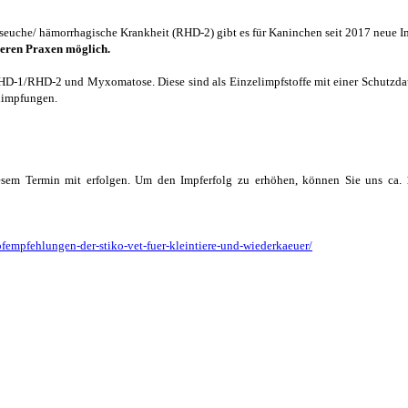
naseuche/ hämorrhagische Krankheit (RHD-2) gibt es für Kaninchen seit 2017 neue
seren Praxen möglich.
HD-1/RHD-2 und Myxomatose. Diese sind als Einzelimpfstoffe mit einer Schutzdau
elimpfungen.
esem Termin mit erfolgen. Um den Impferfolg zu erhöhen, können Sie uns ca
pfempfehlungen-der-stiko-vet-fuer-kleintiere-und-wiederkaeuer/