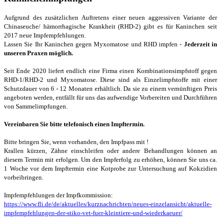
Aufgrund des zusätzlichen Auftretens einer neuen aggressiven Variante der
Chinaseuche/ hämorrhagische Krankheit (RHD-2) gibt es für Kaninchen seit
2017 neue Impfempfehlungen.
Lassen Sie Ihr Kaninchen gegen Myxomatose und RHD impfen -
Jederzeit in
unseren Praxen möglich.
Seit Ende 2020 liefert endlich eine Firma einen Kombinationsimpfstoff gegen
RHD-1/RHD-2 und Myxomatose. Diese sind als Einzelimpfstoffe mit einer
Schutzdauer von 6 - 12 Monaten erhältlich. Da sie zu einem vernünftigen Preis
angeboten werden, entfällt für uns das aufwendige Vorbereiten und Durchführen
von Sammelimpfungen.
Vereinbaren Sie bitte telefonisch einen Impftermin.
Bitte bringen Sie, wenn vorhanden, den Impfpass mit !
Krallen kürzen, Zähne einschleifen oder andere Behandlungen können an
diesem Termin mit erfolgen. Um den Impferfolg zu erhöhen, können Sie uns ca.
1 Woche vor dem Impftermin eine Kotprobe zur Untersuchung auf Kokzidien
vorbeibringen.
Impfempfehlungen der Impfkommission:
https://www.fli.de/de/aktuelles/kurznachrichten/neues-einzelansicht/aktuelle-
impfempfehlungen-der-stiko-vet-fuer-kleintiere-und-wiederkaeuer/