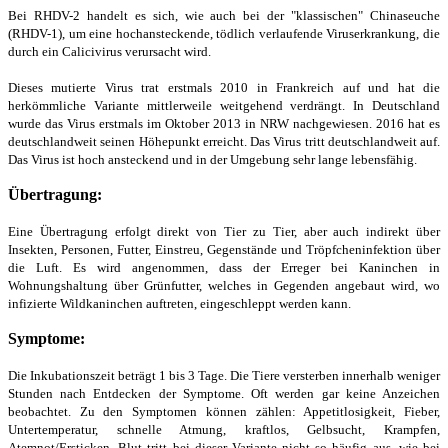
Bei RHDV-2 handelt es sich, wie auch bei der "klassischen" Chinaseuche
(RHDV-1), um eine hochansteckende, tödlich verlaufende Viruserkrankung, die
durch ein Calicivirus verursacht wird.
Dieses mutierte Virus trat erstmals 2010 in Frankreich auf und hat die
herkömmliche Variante mittlerweile weitgehend verdrängt. In Deutschland
wurde das Virus erstmals im Oktober 2013 in NRW nachgewiesen. 2016 hat es
deutschlandweit seinen Höhepunkt erreicht. Das Virus tritt deutschlandweit auf.
Das Virus ist hoch ansteckend und in der Umgebung sehr lange lebensfähig.
Übertragung:
Eine Übertragung erfolgt direkt von Tier zu Tier, aber auch indirekt über
Insekten, Personen, Futter, Einstreu, Gegenstände und Tröpfcheninfektion über
die Luft. Es wird angenommen, dass der Erreger bei Kaninchen in
Wohnungshaltung über Grünfutter, welches in Gegenden angebaut wird, wo
infizierte Wildkaninchen auftreten, eingeschleppt werden kann.
Symptome:
Die Inkubationszeit beträgt 1 bis 3 Tage. Die Tiere versterben innerhalb weniger
Stunden nach Entdecken der Symptome. Oft werden gar keine Anzeichen
beobachtet. Zu den Symptomen können zählen: Appetitlosigkeit, Fieber,
Untertemperatur, schnelle Atmung, kraftlos, Gelbsucht, Krampfen,
Atemnot/Ersticken. Blut tritt bei dieser Variante nicht so häufig aus, wie bei